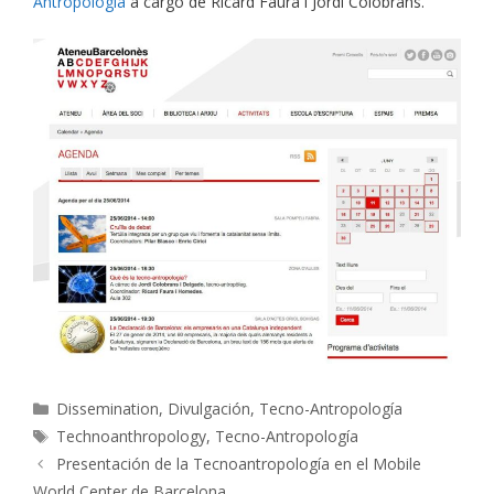
Antropología
a cargo de Ricard Faura i Jordi Colobrans.
Categorías
Dissemination
,
Divulgación
,
Tecno-Antropología
Etiquetas
Technoanthropology
,
Tecno-Antropología
Presentación de la Tecnoantropología en el Mobile
World Center de Barcelona