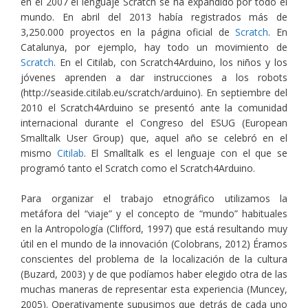
en el 2007 el lenguaje Scratch se ha expandido por todo el
mundo. En abril del 2013 había registrados más de
3,250.000 proyectos en la página oficial de
Scratch
. En
Catalunya, por ejemplo, hay todo un movimiento de
Scratch
. En el Citilab, con Scratch4Arduino, los niños y los
jóvenes aprenden a dar instrucciones a los robots
(http://seaside.citilab.eu/scratch/arduino). En septiembre del
2010 el Scratch4Arduino se presentó ante la comunidad
internacional durante el Congreso del ESUG (European
Smalltalk User Group) que, aquel año se celebró en el
mismo
Citilab
. El Smalltalk es el lenguaje con el que se
programó tanto el Scratch como el Scratch4Arduino.
Para organizar el trabajo etnográfico utilizamos la
metáfora del “viaje” y el concepto de “mundo” habituales
en la Antropología (Clifford, 1997) que está resultando muy
útil en el mundo de la innovación (Colobrans, 2012) Éramos
conscientes del problema de la localización de la cultura
(Buzard, 2003) y de que podíamos haber elegido otra de las
muchas maneras de representar esta experiencia (Muncey,
2005). Operativamente supusimos que detrás de cada uno