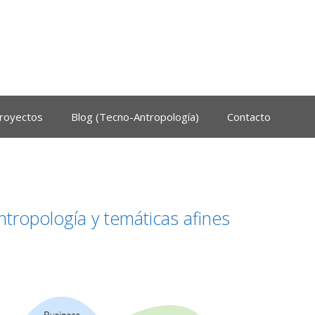
royectos
Blog (Tecno-Antropología)
Contacto
ntropología y temáticas afines