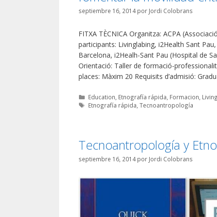
septiembre 16, 2014
por
Jordi Colobrans
FITXA TÈCNICA Organitza: ACPA (Associació
participants: Livinglabing, i2Health Sant Pa
Barcelona, i2Healh-Sant Pau (Hospital de San
Orientació: Taller de formació-professional
places: Màxim 20 Requisits d’admisió: Gradua
Categorías
Education
,
Etnografía rápida
,
Formacion
,
Livin
Etiquetas
Etnografía rápida
,
Tecnoantropología
Tecnoantropología y Etno
septiembre 16, 2014
por
Jordi Colobrans