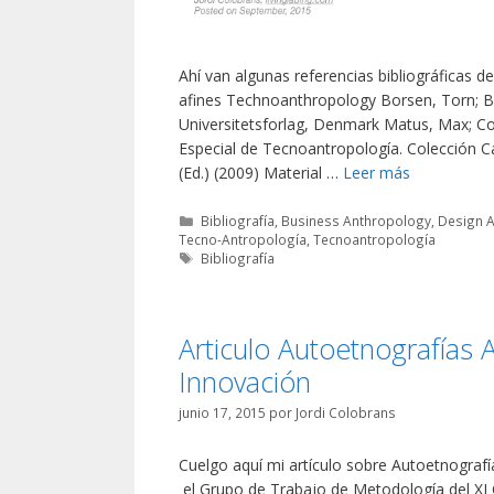
Ahí van algunas referencias bibliográficas d
afines Technoanthropology Borsen, Torn; B
Universitetsforlag, Denmark Matus, Max; Col
Especial de Tecnoantropología. Colección Ca
(Ed.) (2009) Material …
Leer más
Categorías
Bibliografía
,
Business Anthropology
,
Design 
Tecno-Antropología
,
Tecnoantropología
Etiquetas
Bibliografía
Articulo Autoetnografías A
Innovación
junio 17, 2015
por
Jordi Colobrans
Cuelgo aquí mi artículo sobre Autoetnografí
el Grupo de Trabajo de Metodología del XI 