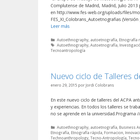
Complutense de Madrid, Madrid, Julio 2013 p
en http://www.fes-web.org/uploads/files/m
FES_XI_Colobrans_Autoetnografias (Vers
Leer más
Categorías
Autoethnography
,
autoetnografía
,
Etnografía 
Etiquetas
Autoethnography
,
Autoetnografía
,
Investigaci
Tecnoantropología
Nuevo ciclo de Talleres d
enero 29, 2015
por
Jordi Colobrans
En este nuevo ciclo de talleres del ACPA a
y experiencias. En todos los talleres se tra
no se aprende en la universidad.Programa //
Categorías
Autoethnography
,
autoetnografía
,
Business A
Etnografía
,
Etnografía rápida
,
Formacion
,
Innovac
Technoanthropology
,
Tecno-Antropología
,
Tecno-