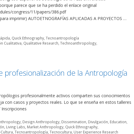
orque parece que se ha perdido el enlace original
odules/congress/11/papers/386.pdf
ión para imprimir) AUTOETNOGRAFÍAS APLICADAS A PROYECTOS …
rápida
,
Quick Ethnography
,
Tecnoantropología
ón Cualitativa
,
Qualitative Research
,
Technoanthropology
,
e profesionalización de la Antropología
ntropólogos profesionalmente activos comparten sus conocimientos
baja con casos y proyectos reales. Lo que se enseña en estos talleres
 Inscripciones
nthropology
,
Design Anthropology
,
Dissemination
,
Divulgación
,
Education
,
ión
,
Living Labs
,
Market Anthropology
,
Quick Ethnography
,
Cultura
,
Tecnoantropología
,
Tecnocultura
,
User Experience Research