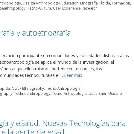
nthropology
,
Design Anthropology
,
Education
,
Etnografía rápida
,
Formación
,
oanthropology
,
Tecno-Cultura
,
User Experience Research
afía y autoetnografía
bservación participante en comunidades y sociedades distintas a las
ecnoantropología se aplica el mundo de la Investigación, el
oránea al que ellos mismos pertenecen, entonces, los
 comunidades tecnoculturales e …
Leer más
rápida
,
Quick Ethnography
,
Tecno-Antropología
ography
,
Technoanthropology
,
Tecno-Antropología
,
Usearcher
,
Usuario-
gía y eSalud. Nuevas Tecnologías para
re la gente de edad