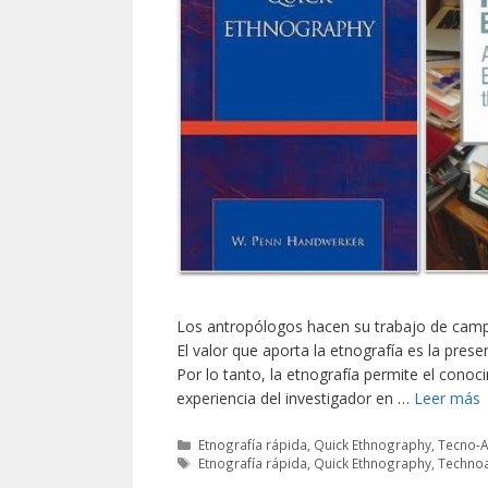
Los antropólogos hacen su trabajo de campo
El valor que aporta la etnografía es la prese
Por lo tanto, la etnografía permite el conoc
experiencia del investigador en …
Leer más
Categorías
Etnografía rápida
,
Quick Ethnography
,
Tecno-A
Etiquetas
Etnografía rápida
,
Quick Ethnography
,
Techno