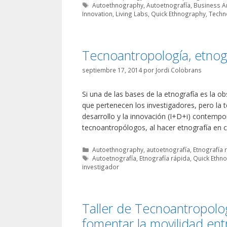
Etiquetas
Autoethnography
,
Autoetnografía
,
Business A
Innovation
,
Living Labs
,
Quick Ethnography
,
Techn
Tecnoantropología, etnogr
septiembre 17, 2014
por
Jordi Colobrans
Si una de las bases de la etnografía es la o
que pertenecen los investigadores, pero la t
desarrollo y la innovación (I+D+i) contemp
tecnoantropólogos, al hacer etnografía en
Categorías
Autoethnography
,
autoetnografía
,
Etnografía 
Etiquetas
Autoetnografía
,
Etnografía rápida
,
Quick Ethn
investigador
Taller de Tecnoantropolo
fomentar la movilidad ent