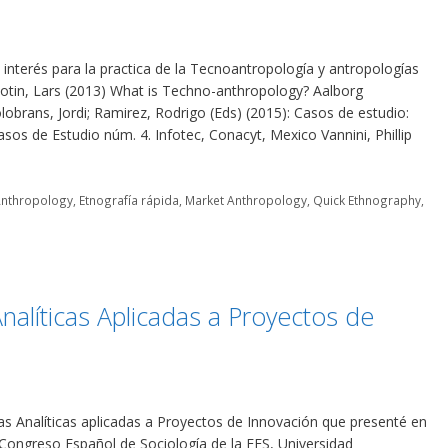
e interés para la practica de la Tecnoantropología y antropologías
otin, Lars (2013) What is Techno-anthropology? Aalborg
obrans, Jordi; Ramirez, Rodrigo (Eds) (2015): Casos de estudio:
sos de Estudio núm. 4. Infotec, Conacyt, Mexico Vannini, Phillip
Anthropology
,
Etnografía rápida
,
Market Anthropology
,
Quick Ethnography
,
nalíticas Aplicadas a Proyectos de
as Analíticas aplicadas a Proyectos de Innovación que presenté en
Congreso Español de Sociología de la FES, Universidad