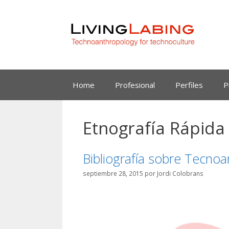
Saltar
al
contenido
Home
Profesional
Perfiles
P
Etnografía Rápida
Bibliografía sobre Tecnoa
septiembre 28, 2015
por
Jordi Colobrans