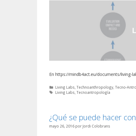
En https://mindb4act.eu/documents/living-l
Categorías
Living Labs
,
Technoanthropology
,
Tecno-Antr
Etiquetas
Living Labs
,
Tecnoantropología
¿Qué se puede hacer con 
mayo 26, 2016
por
Jordi Colobrans