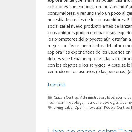
exploraron de qué maneras podían disminuir
soluciones que encontraron fue ‘abriendo’ un
consumidores, y renunciando un poco al gen
necesidades reales de los consumidores. Este
socializar el nuevo producto antes de lanzar
consumidores podían compartir sus experien
los promotores del proyecto aún estarían a 
mejor con los requerimientos del futuro mer
explorar las experiencias de los usuarios e
débiles y se tenía tiempo de adaptar el prod
con los objetos o los servicios. A esto se le
centrado en los usuarios (o las personas) (
P
Leer más
Categorías
Citizen Centred Administration
,
Ecosistems de
Technoanthropology
,
Tecnoantropología
,
User E
Etiquetas
Living Labs
,
Open Innovation
,
People Centred 
Libro de casos sobre Tec