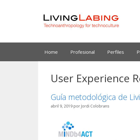
Saltar
al
contenido
Home
Profesional
Perfiles
P
User Experience 
Guía metodológica de Livi
abril 9, 2019
por
Jordi Colobrans