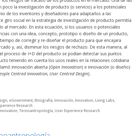
 los riesgos de fracaso de los productos en el mercado. Una de las
 poco la investigación de producto (o servicio) a los potenciales
io de los inventores y diseñadores para adaptarlos a las
 giro social en la estrategia de investigación de producto permitía
lo al mercado. En esta ecuación, si los usuarios o potenciales
cias con una idea, concepto, prototipo o diseño de un producto,
tiempo de corregir y re-diseñar el producto para que encajara
cado y, así, disminuir los riesgos de rechazo. De esta manera, al
n el proceso de I+D del producto se podían detectar sus puntos
ucto teniendo en cuenta los usos reales en la relaciones cotidiana
 llamó innovación abierta (
Open Innovation
) e innovación (o diseño)
eople Centred Innovation, User Centred Desgin
).
sign
,
eGovernment
,
Etnografía
,
Innovación
,
Innovation
,
Living Labs
,
xperience Research
Innovation
,
Tecnoantropología
,
User Experience Research
noantropología