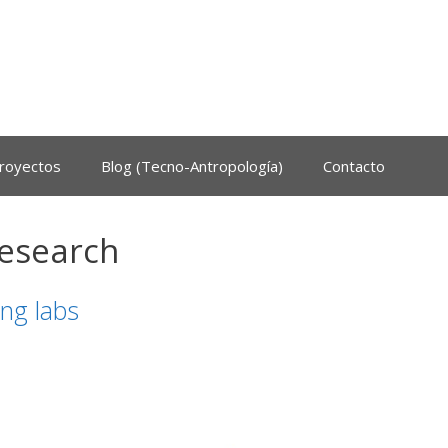
royectos
Blog (Tecno-Antropología)
Contacto
Research
ng labs