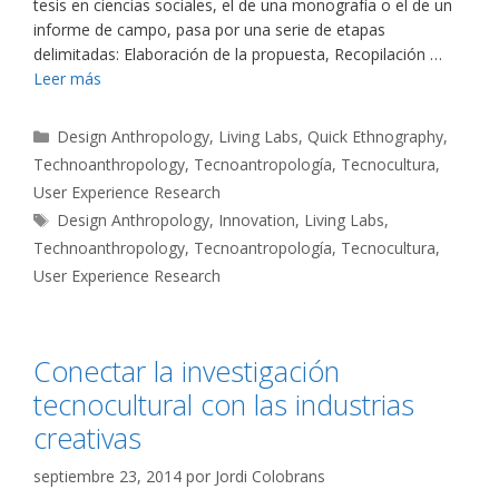
tesis en ciencias sociales, el de una monografía o el de un
informe de campo, pasa por una serie de etapas
delimitadas: Elaboración de la propuesta, Recopilación …
Leer más
Categorías
Design Anthropology
,
Living Labs
,
Quick Ethnography
,
Technoanthropology
,
Tecnoantropología
,
Tecnocultura
,
User Experience Research
Etiquetas
Design Anthropology
,
Innovation
,
Living Labs
,
Technoanthropology
,
Tecnoantropología
,
Tecnocultura
,
User Experience Research
Conectar la investigación
tecnocultural con las industrias
creativas
septiembre 23, 2014
por
Jordi Colobrans