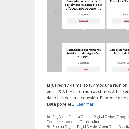
El jueves 17 de marzo tuvimos una reunión
en el i2CAT. A la reunión asistimos Artur Se
dado hicimos una conexión. Funcione este p
Data pone el …
Leer más
Categorías
Big Data
,
Cultura Digital
,
Digital Divide
,
Etnogra
Tecnoantropología
,
Tecnocultura
Etiquetas
Brecha Digital
,
Digitl Divide
,
Open Data
,
Qualit