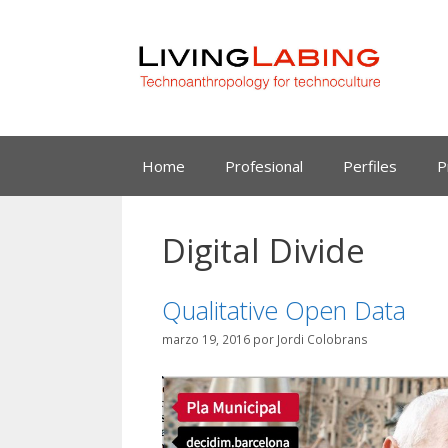
Saltar
al
contenido
Home
Profesional
Perfiles
P
Digital Divide
Qualitative Open Data
marzo 19, 2016
por
Jordi Colobrans