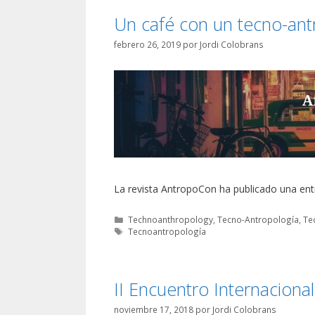
Un café con un tecno-an
febrero 26, 2019
por
Jordi Colobrans
La revista AntropoCon ha publicado una entr
Categorías
Technoanthropology
,
Tecno-Antropología
,
Te
Etiquetas
Tecnoantropología
II Encuentro Internaciona
noviembre 17, 2018
por
Jordi Colobrans