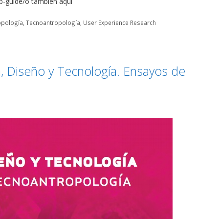
ab-guide/o tambien aquí
opología
,
Tecnoantropología
,
User Experience Research
ra, Diseño y Tecnología. Ensayos de