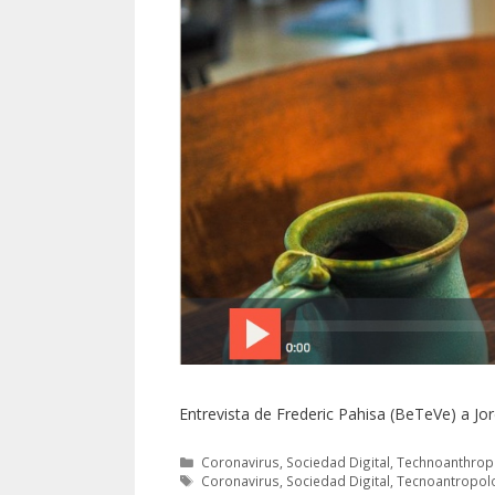
Entrevista de Frederic Pahisa (BeTeVe) a Jo
Categorías
Coronavirus
,
Sociedad Digital
,
Technoanthrop
Etiquetas
Coronavirus
,
Sociedad Digital
,
Tecnoantropol