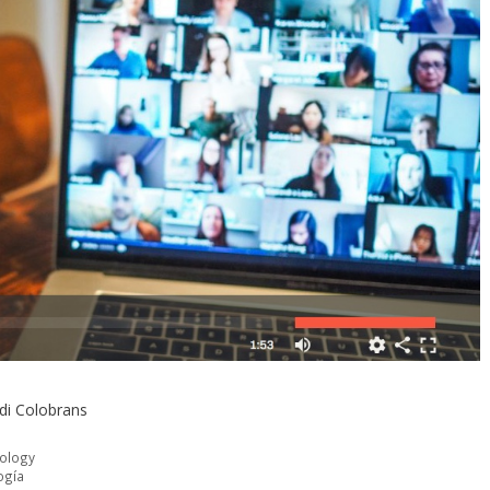
rdi Colobrans
ology
ogía