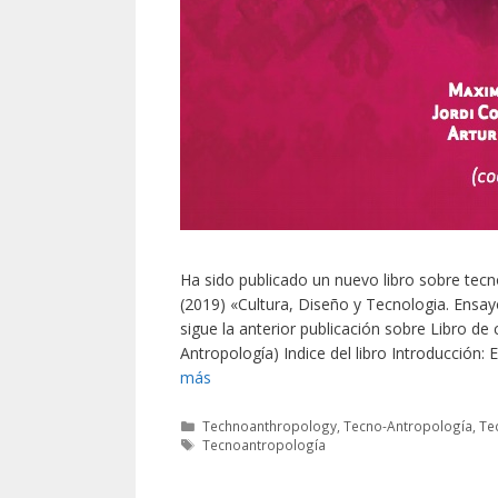
Ha sido publicado un nuevo libro sobre tecn
(2019) «Cultura, Diseño y Tecnologia. Ensa
sigue la anterior publicación sobre Libro d
Antropología) Indice del libro Introducción
más
Categorías
Technoanthropology
,
Tecno-Antropología
,
Te
Etiquetas
Tecnoantropología