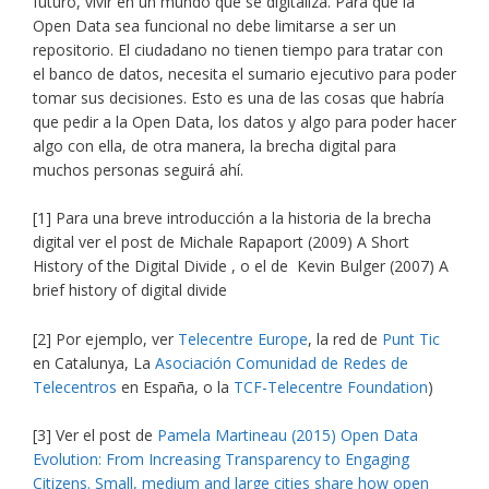
futuro, vivir en un mundo que se digitaliza. Para que la
Open Data sea funcional no debe limitarse a ser un
repositorio. El ciudadano no tienen tiempo para tratar con
el banco de datos, necesita el sumario ejecutivo para poder
tomar sus decisiones. Esto es una de las cosas que habría
que pedir a la Open Data, los datos y algo para poder hacer
algo con ella, de otra manera, la brecha digital para
muchos personas seguirá ahí.
[1] Para una breve introducción a la historia de la brecha
digital ver el post de Michale
Rapaport
(2009) A Short
History of the Digital Divide , o el de Kevin
Bulger
(2007) A
brief history of digital divide
[2] Por ejemplo, ver
Telecentre Europe
, la red de
Punt Tic
en Catalunya, La
Asociación Comunidad de Redes de
Telecentros
en España, o la
TCF-Telecentre Foundation
)
[3] Ver el post de
Pamela Martineau
(2015) Open Data
Evolution: From Increasing Transparency to Engaging
Citizens. Small, medium and large cities share how open