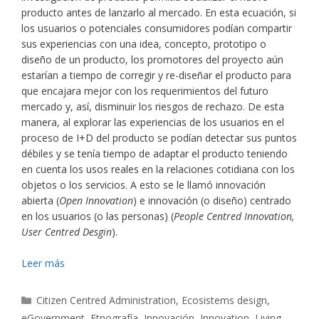
producto antes de lanzarlo al mercado. En esta ecuación, si
los usuarios o potenciales consumidores podían compartir
sus experiencias con una idea, concepto, prototipo o
diseño de un producto, los promotores del proyecto aún
estarían a tiempo de corregir y re-diseñar el producto para
que encajara mejor con los requerimientos del futuro
mercado y, así, disminuir los riesgos de rechazo. De esta
manera, al explorar las experiencias de los usuarios en el
proceso de I+D del producto se podían detectar sus puntos
débiles y se tenía tiempo de adaptar el producto teniendo
en cuenta los usos reales en la relaciones cotidiana con los
objetos o los servicios. A esto se le llamó innovación
abierta (
Open Innovation
) e innovación (o diseño) centrado
en los usuarios (o las personas) (
People Centred Innovation,
User Centred Desgin
).
Leer más
Categorías
Citizen Centred Administration
,
Ecosistems design
,
eGovernment
,
Etnografía
,
Innovación
,
Innovation
,
Living