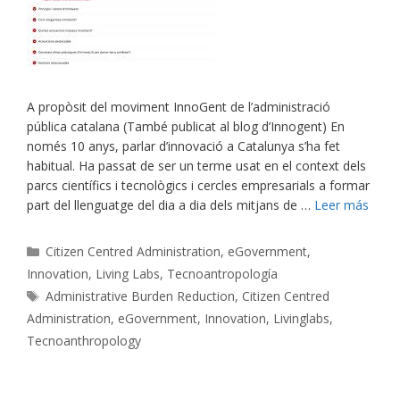
A propòsit del moviment InnoGent de l’administració
pública catalana (També publicat al blog d’Innogent) En
només 10 anys, parlar d’innovació a Catalunya s’ha fet
habitual. Ha passat de ser un terme usat en el context dels
parcs científics i tecnològics i cercles empresarials a formar
part del llenguatge del dia a dia dels mitjans de …
Leer más
Categorías
Citizen Centred Administration
,
eGovernment
,
Innovation
,
Living Labs
,
Tecnoantropología
Etiquetas
Administrative Burden Reduction
,
Citizen Centred
Administration
,
eGovernment
,
Innovation
,
Livinglabs
,
Tecnoanthropology