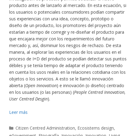
producto antes de lanzarlo al mercado. En esta ecuación, si
los usuarios o potenciales consumidores podían compartir
sus experiencias con una idea, concepto, prototipo o
diseño de un producto, los promotores del proyecto aún
estarían a tiempo de corregir y re-diseñar el producto para
que encajara mejor con los requerimientos del futuro
mercado y, así, disminuir los riesgos de rechazo. De esta
manera, al explorar las experiencias de los usuarios en el
proceso de I+D del producto se podían detectar sus puntos
débiles y se tenía tiempo de adaptar el producto teniendo
en cuenta los usos reales en la relaciones cotidiana con los
objetos o los servicios. A esto se le llamó innovación
abierta (
Open Innovation
) e innovación (o diseño) centrado
en los usuarios (o las personas) (
People Centred Innovation,
User Centred Desgin
).
Leer más
Categorías
Citizen Centred Administration
,
Ecosistems design
,
eGovernment
,
Etnografía
,
Innovación
,
Innovation
,
Living