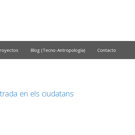
royectos
Blog (Tecno-Antropología)
Contacto
trada en els ciudatans