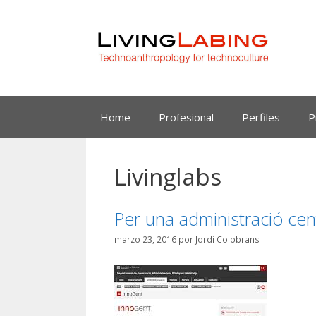
Saltar
al
contenido
Home
Profesional
Perfiles
P
Livinglabs
Per una administració cen
marzo 23, 2016
por
Jordi Colobrans