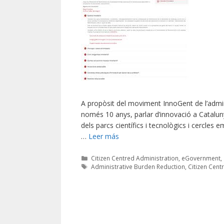
A propòsit del moviment InnoGent de l’admin
només 10 anys, parlar d’innovació a Cataluny
dels parcs científics i tecnològics i cercles 
…
Leer más
Categorías
Citizen Centred Administration
,
eGovernment
,
Etiquetas
Administrative Burden Reduction
,
Citizen Cent