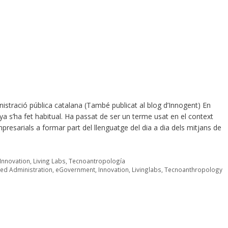
istració pública catalana (També publicat al blog d’Innogent) En
a s’ha fet habitual. Ha passat de ser un terme usat en el context
empresarials a formar part del llenguatge del dia a dia dels mitjans de
Innovation
,
Living Labs
,
Tecnoantropología
red Administration
,
eGovernment
,
Innovation
,
Livinglabs
,
Tecnoanthropology