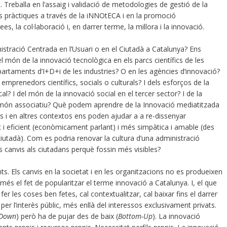
. Treballa en l’assaig i validació de metodologies de gestió de la
rs pràctiques a través de la iNNOtECA i en la promoció
es, la col·laboració i, en darrer terme, la millora i la innovació.
stració Centrada en l’Usuari o en el Ciutadà a Catalunya? Ens
el món de la innovació tecnològica en els parcs científics de les
epartaments d’I+D+i de les industries? O en les agències d’innovació?
emprenedors científics, socials o culturals? I dels esforços de la
al? I del món de la innovació social en el tercer sector? I de la
el món associatiu? Què podem aprendre de la Innovació mediatitzada
es i en altres contextos ens poden ajudar a a re-dissenyar
aç i eficient (econòmicament parlant) i més simpàtica i amable (des
l ciutadà). Com es podria renovar la cultura d’una administració
 canvis als ciutadans perquè fossin més visibles?
. Els canvis en la societat i en les organitzacions no es produeixen
més el fet de popularitzar el terme innovació a Catalunya. I, el que
 les coses ben fetes, cal contextualitzar, cal baixar fins el darrer
ó per l’interès públic, més enllà del interessos exclusivament privats.
-Down
) però ha de pujar des de baix (
Bottom-Up
). La innovació