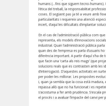
humans (…fins que siguem tecno-humans). En 
l’ètica del treball, la responsabilitat profess
coses. El següent pas ja té a veure amb l’ex
particularitats i requereix una atenció especi
incert, d’aquí les dificultats d’implantar solu
En el cas de l’administració pública com que 
representa, els models d’innovacions social
industrial. Quan l’administració pública parl
quan des de l’empresa es parla d’usuaris h
diferència important. A partir d’aquí s’ha 
que facin una ‘carta als reis mags’ (que proj
solucions reals que es contrasten amb les idea
d’interrogació. D’aquestes activitats en sur
per poder-les millorar. Les propostes evoluc
i, quan ja sembla que la cosa està madura, es 
repassa allò que no ha funcionat i es repeteix
s’acostuma a fer amb prudència. S’escala pr
el procés i a avaluar l’impacte del canvi per 