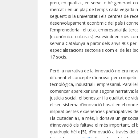
preu, en qualitat, en servei o bé generant 
mercat i en un plaç de temps cada vegada m
següent: si la universitat i els centres de re
desenvolupament econòmic del país i connec
l’emprenedoria i el teixit empresarial (la terc
[econòmico-culturals] esdevindrien més compet
servir a Catalunya a partir dels anys 90s per
especialitzacions sectorials com el de les b
17 socis.
Però la narrativa de la innovació no era no
difonent el concepte d’innovar per competir 
tecnològica, industrial i empresarial. Paral
començar aparèixer una segona narrativa: la i
justícia social, el benestar i la qualitat de 
el seu sistema d’innovació basat en el model de
inspirat per les experiències participatives 
i la ciutadania i, a més, li donava un gir 
d’innovació els faltava el més important, el 
quàdruple hèlix [5], d’innovació a través del