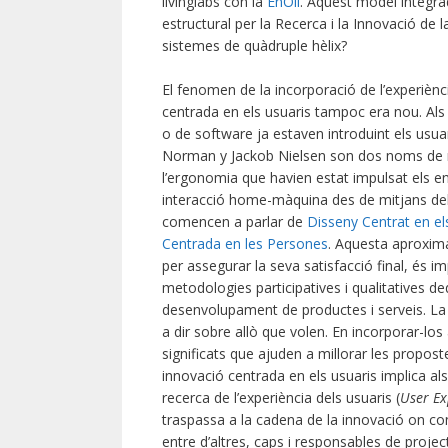
livinglabs con la
EnOll
. Aquest model integr
estructural per la Recerca i la Innovació de l
sistemes de quàdruple hèlix?
El fenomen de la incorporació de l’experiènc
centrada en els usuaris tampoc era nou. Als 
o de software ja estaven introduint els usuar
Norman y Jackob Nielsen son dos noms de ref
l’ergonomia que havien estat impulsat els eng
interacció home-màquina des de mitjans del s
comencen a parlar de
Disseny Centrat en el
Centrada en les Persones
. Aquesta aproximac
per assegurar la seva satisfacció final, és i
metodologies participatives i qualitatives de
desenvolupament de productes i serveis. La
a dir sobre allò que volen. En incorporar-los
significats que ajuden a millorar les propost
innovació centrada en els usuaris implica als
recerca de l’experiència dels usuaris (
User Ex
traspassa a la cadena de la innovació on c
entre d’altres, caps i responsables de projec