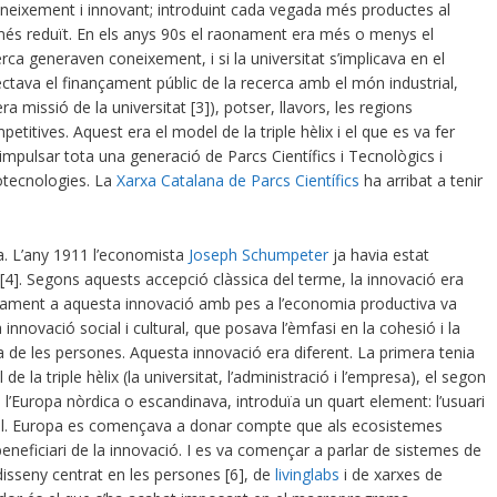
coneixement i innovant; introduint cada vegada més productes al
és reduït. En els anys 90s el raonament era més o menys el
cerca generaven coneixement, i si la universitat s’implicava en el
tava el finançament públic de la recerca amb el món industrial,
era missió de la universitat [3]), potser, llavors, les regions
itives. Aquest era el model de la triple hèlix i el que es va fer
 impulsar tota una generació de Parcs Científics i Tecnològics i
iotecnologies. La
Xarxa Catalana de Parcs Científics
ha arribat a tenir
va. L’any 1911 l’economista
Joseph Schumpeter
ja havia estat
[4]. Segons aquests accepció clàssica del terme, la innovació era
·lelament a aquesta innovació amb pes a l’economia productiva va
nnovació social i cultural, que posava l’èmfasi en la cohesió i la
vida de les persones. Aquesta innovació era diferent. La primera tenia
 la triple hèlix (la universitat, l’administració i l’empresa), el segon
de l’Europa nòrdica o escandinava, introduïa un quart element: l’usuari
social. Europa es començava a donar compte que als ecosistemes
beneficiari de la innovació. I es va començar a parlar de sistemes de
 disseny centrat en les persones [6], de
livinglabs
i de xarxes de