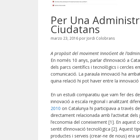
Per Una Administr
Ciudatans
marzo 23, 2016
por
Jordi Colobrans
A propòsit del moviment InnoGent de l’admini
En només 10 anys, parlar d’innovació a Catal
dels parcs científics i tecnològics i cercles 
comunicació. La paraula innovació ha arribat 
quina relació hi pot haver entre la innovació 
En un estudi comparatiu que vam fer des de 
innovació a escala regional i analitzant dife
2010
on Catalunya hi participava a través d
directament relacionada amb l’activitat dels pa
l’economia del coneixement [1]. En aquest c
sentit d’innovació tecnològica [2]. Aquest ti
productes i serveis (crear-ne de nous) era u