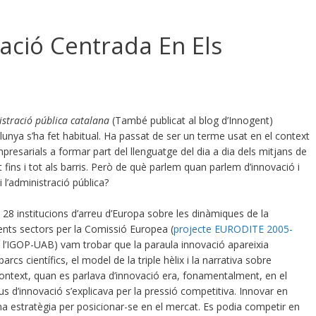
ació Centrada En Els
stració pública catalana
(També publicat al blog d’Innogent)
unya s’ha fet habitual. Ha passat de ser un terme usat en el context
empresarials a formar part del llenguatge del dia a dia dels mitjans de
fins i tot als barris. Però de què parlem quan parlem d’innovació i
i l’administració pública?
28 institucions d’arreu d’Europa sobre les dinàmiques de la
rents sectors per la Comissió Europea (
projecte EURODITE 2005-
e l’IGOP-UAB) vam trobar que la paraula innovació apareixia
rcs científics, el model de la triple hèlix i la narrativa sobre
ontext, quan es parlava d’innovació era, fonamentalment, en el
pus d’innovació s’explicava per la pressió competitiva. Innovar en
na estratègia per posicionar-se en el mercat. Es podia competir en