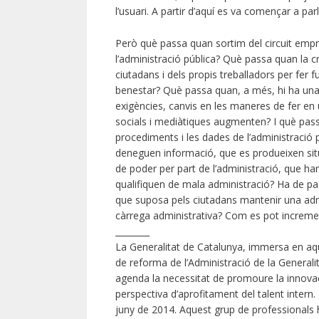
l’usuari. A partir d’aquí es va començar a par
Però què passa quan sortim del circuit empres
l’administració pública? Què passa quan la cr
ciutadans i dels propis treballadors per fer f
benestar? Què passa quan, a més, hi ha una 
exigències, canvis en les maneres de fer en
socials i mediàtiques augmenten? I què pas
procediments i les dades de l’administració
deneguen informació, que es produeixen situ
de poder per part de l’administració, que han
qualifiquen de mala administració? Ha de pa
que suposa pels ciutadans mantenir una admi
càrrega administrativa? Com es pot incremen
________
La Generalitat de Catalunya, immersa en aques
de reforma de l’Administració de la Generalit
agenda la necessitat de promoure la innovaci
perspectiva d’aprofitament del talent intern
juny de 2014. Aquest grup de professionals 