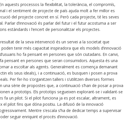
aquests processos la flexibilitat, la tolerància, el compromís,
ional i el sentiment de projecte de país ajuda molt a fer millor es
ecució del projecte concret en sí. Però cada projecte, té les seves
al. Parlar d’innovació és parlar del futur i el futur acostuma a ser
cions estàndards i l’encert de personalitzar els projectes.
resultat de la seva intervenció és un servei a la societat que
s poden tenir més capacitat inspiradora que els models d’innovació
a d’usuaris ho fa pensant en persones que són ciutadans. En canvi,
o fa pensant en persones que seran consumidors. Aquesta és una
de tornar a escoltar als agents. Generalment es comença demanant
ectin els seus ideals), i a continuació, es busquen i posen a prova
ls. Per fer-ho s’organitzen tallers i s’utilitzen diverses formes
ten una sèrie de propostes que, a continuació s’han de posar a prova
ionen a prototips. Els prototips segueixen explorant-se i validant-se
fa un pilot. Si el pilot funciona ja es pot escalar, altrament, es
 el pilot fins que dóna positiu. La difusió de la innovació
ogressivament. Mentre s’escala s’ha de dedicar temps a supervisar
poder seguir enriquint el procés d’innovació.