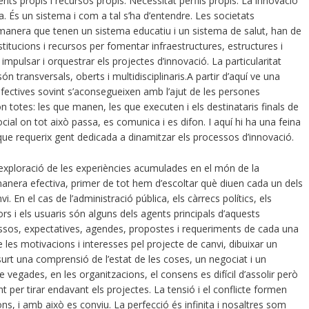
nts propis i recursos propis. Necessitat perfils propis. La innovació
a. És un sistema i com a tal s’ha d’entendre. Les societats
anera que tenen un sistema educatiu i un sistema de salut, han de
stitucions i recursos per fomentar infraestructures, estructures i
impulsar i orquestrar els projectes d’innovació. La particularitat
 transversals, oberts i multidisciplinaris.A partir d’aquí ve una
fectives sovint s’aconsegueixen amb l’ajut de les persones
n totes: les que manen, les que executen i els destinataris finals de
ial on tot això passa, es comunica i es difon. I aquí hi ha una feina
que requerix gent dedicada a dinamitzar els processos d’innovació.
l’exploració de les experiències acumulades en el món de la
manera efectiva, primer de tot hem d’escoltar què diuen cada un dels
 En el cas de l’administració pública, els càrrecs polítics, els
ors i els usuaris són alguns dels agents principals d’aquests
ressos, expectatives, agendes, propostes i requeriments de cada una
e les motivacions i interesses pel projecte de canvi, dibuixar un
surt una comprensió de l’estat de les coses, un negociat i un
 vegades, en les organitzacions, el consens es difícil d’assolir però
t per tirar endavant els projectes. La tensió i el conflicte formen
ons, i amb això es conviu. La perfecció és infinita i nosaltres som