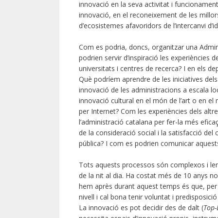
innovació en la seva activitat i funcionament
innovació, en el reconeixement de les millo
d’ecosistemes afavoridors de l’intercanvi d’ide
Com es podria, doncs, organitzar una Admini
podrien servir d’inspiració les experiències d
universitats i centres de recerca? I en els d
Què podríem aprendre de les iniciatives dels 
innovació de les administracions a escala loc
innovació cultural en el món de l’art o en 
per Internet? Com les experiències dels altr
l’administració catalana per fer-la més efic
de la consideració social i la satisfacció de
pública? I com es podrien comunicar aquests
Tots aquests processos són complexos i lents
de la nit al dia. Ha costat més de 10 anys no
hem après durant aquest temps és que, per fer
nivell i cal bona tenir voluntat i predisposici
La innovació es pot decidir des de dalt (
Top