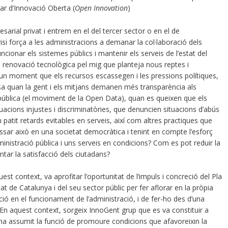
lar d’Innovació Oberta (
Open Innovation
)
arial privat i entrem en el del tercer sector o en el de
isi força a les administracions a demanar la col·laboració dels
uncionar els sistemes públics i mantenir els serveis de l’estat del
renovació tecnològica pel mig que planteja nous reptes i
 un moment que els recursos escassegen i les pressions polítiques,
sa quan la gent i els mitjans demanen més transparència als
 pública (el moviment de la Open Data), quan es queixen que els
acions injustes i discriminatòries, que denuncien situacions d’abús
 patit retards evitables en serveis, així com altres practiques que
ssar això en una societat democràtica i tenint en compte l’esforç
nistració pública i uns serveis en condicions? Com es pot reduir la
tar la satisfacció dels ciutadans?
t context, va aprofitar l’oportunitat de l’impuls i concreció del Pla
at de Catalunya i del seu sector públic per fer aflorar en la pròpia
ó en el funcionament de l’administració, i de fer-ho des d’una
. En aquest context, sorgeix InnoGent grup que es va constituir a
ha assumit la funció de promoure condicions que afavoreixin la