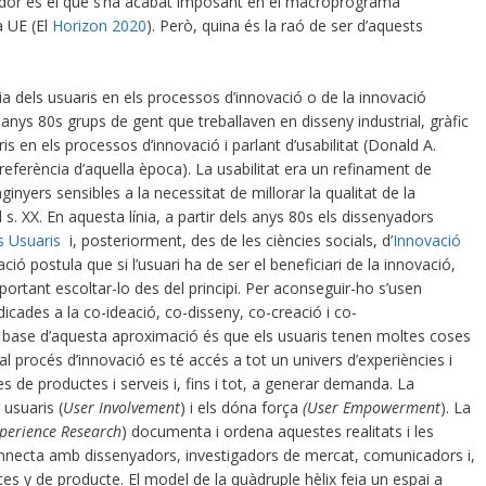
ador és el que s’ha acabat imposant en el macroprograma
a UE (El
Horizon 2020
). Però, quina és la raó de ser d’aquests
ia dels usuaris en els processos d’innovació o de la innovació
anys 80s grups de gent que treballaven en disseny industrial, gràfic
is en els processos d’innovació i parlant d’usabilitat (Donald A.
erència d’aquella època). La usabilitat era un refinament de
inyers sensibles a la necessitat de millorar la qualitat de la
. XX. En aquesta línia, a partir dels anys 80s els dissenyadors
s Usuaris
i, posteriorment, des de les ciències socials, d’
Innovació
ió postula que si l’usuari ha de ser el beneficiari de la innovació,
mportant escoltar-lo des del principi. Per aconseguir-ho s’usen
dicades a la co-ideació, co-disseny, co-creació i co-
 base d’aquesta aproximació és que els usuaris tenen moltes coses
 al procés d’innovació es té accés a tot un univers d’experiències i
es de productes i serveis i, fins i tot, a generar demanda. La
 usuaris (
User Involvement
) i els dóna força
(User Empowerment
). La
perience Research
) documenta i ordena aquestes realitats i les
onnecta amb dissenyadors, investigadors de mercat, comunicadors i,
tes y de producte. El model de la quàdruple hèlix feia un espai a