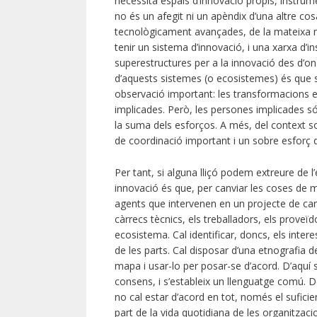
necessita espais d’innovació propis, instrume
no és un afegit ni un apèndix d’una altre cos
tecnològicament avançades, de la mateixa m
tenir un sistema d’innovació, i una xarxa d’in
superestructures per a la innovació des d’on 
d’aquests sistemes (o ecosistemes) és que són
observació important: les transformacions e
implicades. Però, les persones implicades só
la suma dels esforços. A més, del context soc
de coordinació important i un sobre esforç 
Per tant, si alguna lliçó podem extreure de 
innovació és que, per canviar les coses de 
agents que intervenen en un projecte de canvi.
càrrecs tècnics, els treballadors, els proveïd
ecosistema. Cal identificar, doncs, els inte
de les parts. Cal disposar d’una etnografia d
mapa i usar-lo per posar-se d’acord. D’aquí 
consens, i s’estableix un llenguatge comú. De
no cal estar d’acord en tot, només el suficien
part de la vida quotidiana de les organitzaci