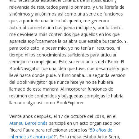
ello necesitaba establecer criterios de simplificación y
relevancia de resultados para lo primero, y una librería de
sinónimos y antónimos así como una serie de funciones
que, a partir de una única búsqueda, me generara
automáticamente una búsqueda múltiple y, por lo tanto,
me devolviera más contenidos que aquellos en los que
aparecía explícitamente la palabra que estaba buscando. Y,
para todo esto, a pesar mío, yo no tenía ni recursos, ni
tiempo ni los conocimientos suficientes para articular
semejante complejidad. Esto sucedió antes del eBook. El
BookNavigator fue una idea que tuve, que desarrollé y que
llevé hasta donde pude. Y funcionaba. La segunda versión
del BookNavigator que nunca hice ya no se hubiera
llamado de esta manera. Al incorporar funciones de
resumen de contenidos y búsquedas complejas le habría
llamado algo así como BookExplorer.
Veinte años después, el 17 de octubre del 2019, en el
Ateneu Barcelonés
participé en un acto organizado por
Ricard Faura para reflexionar sobre los “
50 años de
Internet: ¿Y ahora qué
?”. En la mesa estaba Artur Serra,