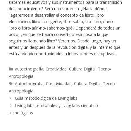
sistemas educativos y sus instrumentos para la transmisión
del conocimiento? Será una sorpresa. ¿Hacia dónde
llegaremos a desarrollar el concepto de libro, libro
electrónico, libro inteligente, libro sabio, bio-libro, nano-
libro o libro-aún-no-sabemos-qué? Dependerá de todos un
poco. ¿En qué se habrá convertido esa cosa a la que
seguimos llamando libro? Veremos. Desde luego, hay un
antes y un después de la revolución digital y la Internet que
está abriendo oportunidades a innovaciones disruptivas.
Categorías
autoetnografía
,
Creatividad
,
Cultura Digital
,
Tecno-
Antropología
Etiquetas
Autoetnografía
,
Creatividadad
,
Cultura Digital
,
Tecno-
Antropología
Guía metodológica de Living labs
Living labs territoriales y living labs científico-
tecnológicos